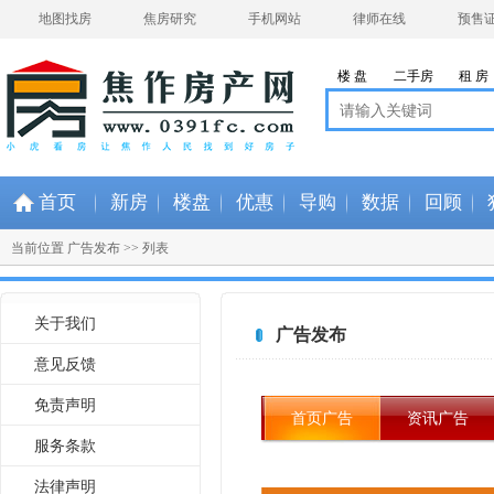
地图找房
焦房研究
手机网站
律师在线
预售
楼 盘
二手房
租 房
首页
新房
楼盘
优惠
导购
数据
回顾
当前位置
广告发布
>> 列表
关于我们
广告发布
意见反馈
免责声明
首页广告
资讯广告
服务条款
法律声明