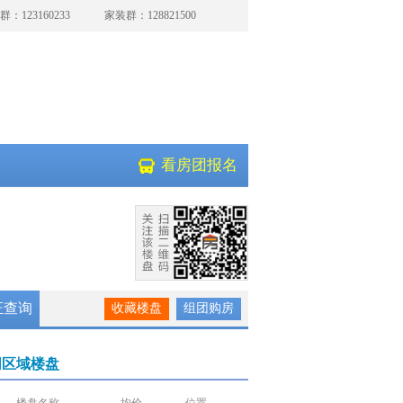
：123160233
家装群：128821500
，又或者开发商逾期交房，新房收房时出现房屋面积缩水等质量问题。一个电话为您排忧解难，
看房团报名
证查询
收藏楼盘
组团购房
同区域楼盘