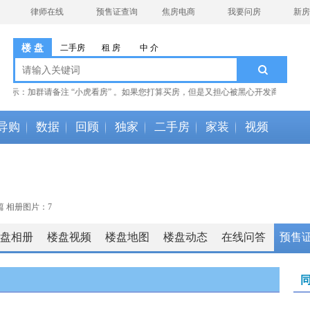
律师在线
预售证查询
焦房电商
我要问房
新房群
楼 盘
二手房
租 房
中 介
提示：加群请备注 “小虎看房” 。如果您打算买房，但是又担心被黑心开发商或黑中介所坑骗
导购
数据
回顾
独家
二手房
家装
视频
 篇 相册图片：
7
盘相册
楼盘视频
楼盘地图
楼盘动态
在线问答
预售